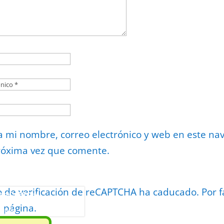
 mi nombre, correo electrónico y web en este na
róxima vez que comente.
o de verificación de reCAPTCHA ha caducado. Por f
or
reCAPTCHA
a página.
minos
.