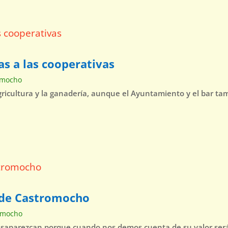
as a las cooperativas
omocho
agricultura y la ganadería, aunque el Ayuntamiento y el bar t
o de Castromocho
omocho
esaparezcan porque cuando nos demos cuenta de su valor será