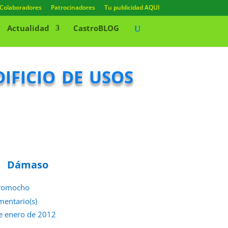
Colaboradores
Patrocinadores
Tu publicidad AQUI
Actualidad
CastroBLOG
ficio de usos
Dámaso
romocho
mentario(s)
e enero de 2012