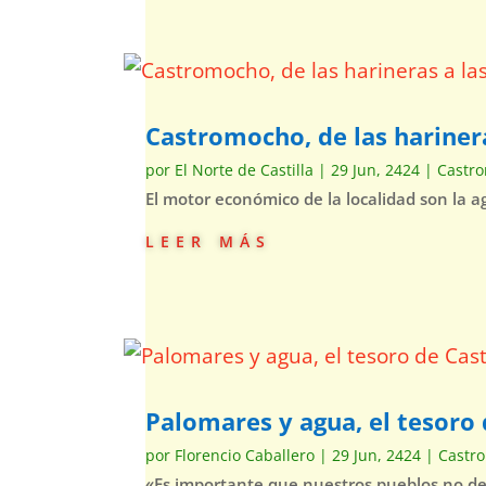
Castromocho, de las hariner
por
El Norte de Castilla
|
29 Jun, 2424
|
Castr
El motor económico de la localidad son la 
leer más
Palomares y agua, el tesor
por
Florencio Caballero
|
29 Jun, 2424
|
Castr
«Es importante que nuestros pueblos no d