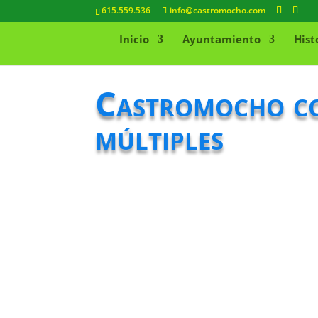
615.559.536
info@castromocho.com
Inicio
Ayuntamiento
Hist
Castromocho con
múltiples