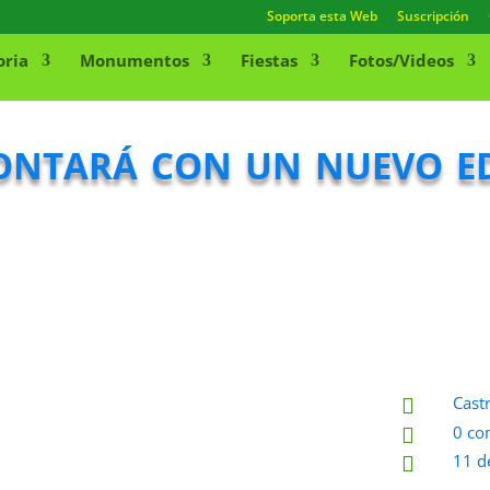
Soporta esta Web
Suscripción
oria
Monumentos
Fiestas
Fotos/Videos
tará con un nuevo edi
Cast

0 co

11 d
