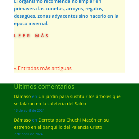
El organismo recomienda no limpiar en
primavera las cunetas, arroyos, regatos,
desagües, zonas adyacentes sino hacerlo en la
époco invernal.
leer más
« Entradas más antiguas
Últimos comentarios
Dámaso
en
Un jardín para sustituir los árboles que
se talaron en la cafetería del Salón
13 de abril de 2024
Dámaso
en
Derrota para Chuchi Macón en su
estreno en el banquillo del Palencia Cristo
7 de abril de 2024