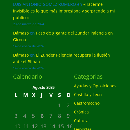
LUIS ANTONIO GÓMEZ ROMERO
en
«Hacerme
invisible es lo que más impresiona y sorprende a mi
público»
20 de marzo de 2024
Dámaso
en
Paso de gigante del Zunder Palencia en
Girona
14 de enero de 2024
Dámaso
en
El Zunder Palencia recupera la ilusión
ante el Bilbao
14 de enero de 2024
Calendario
Categorias
Ayudas y Oposiciones
Agosto 2026
L
M
X
J
V
S
D
Castilla y León
Castromocho
1
2
Crónica
3
4
5
6
7
8
9
Cultura
10
11
12
13
14
15
16
Deportes