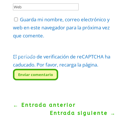
Guarda mi nombre, correo electrónico y
web en este navegador para la próxima vez
que comente.
El periodo de verificación de reCAPTCHA ha
Protegidos por
reCAPTCHA
Politica
–
Términos
.
caducado. Por favor, recarga la página.
Enviar comentario
←
Entrada anterior
Entrada siguiente
→