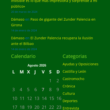
invisible es lo que más impresiona y sorprende a mi
público»
20 de marzo de 2024
Dámaso
en
Paso de gigante del Zunder Palencia en
Girona
14 de enero de 2024
Dámaso
en
El Zunder Palencia recupera la ilusión
ante el Bilbao
14 de enero de 2024
Calendario
Categorias
Ayudas y Oposiciones
Agosto 2026
L
M
X
J
V
S
D
Castilla y León
Castromocho
1
2
Crónica
3
4
5
6
7
8
9
Cultura
10
11
12
13
14
15
16
Deportes
17
18
19
20
21
22
23
Entrevista