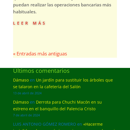
puedan realizar las operaciones bancarias más
habituales.
leer más
« Entradas más antiguas
Últimos comentarios
Dámaso
en
Un jardín para sustituir los árboles que
se talaron en la cafetería del Salón
13 de abril de 2024
Dámaso
en
Derrota para Chuchi Macón en su
estreno en el banquillo del Palencia Cristo
7 de abril de 2024
LUIS ANTONIO GÓMEZ ROMERO
en
«Hacerme