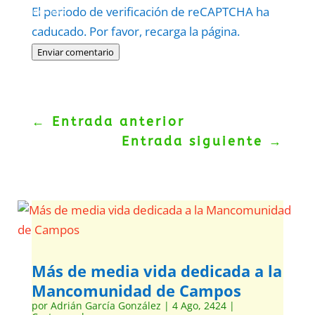
Protegidos por
reCAPTCHA
El periodo de verificación de reCAPTCHA ha
Politica
–
Términos
.
caducado. Por favor, recarga la página.
Enviar comentario
←
Entrada anterior
Entrada siguiente
→
Más de media vida dedicada a la
Mancomunidad de Campos
por
Adrián García González
|
4 Ago, 2424
|