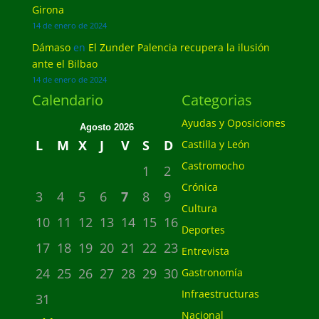
Girona
14 de enero de 2024
Dámaso
en
El Zunder Palencia recupera la ilusión
ante el Bilbao
14 de enero de 2024
Calendario
Categorias
Ayudas y Oposiciones
Agosto 2026
L
M
X
J
V
S
D
Castilla y León
Castromocho
1
2
Crónica
3
4
5
6
7
8
9
Cultura
10
11
12
13
14
15
16
Deportes
17
18
19
20
21
22
23
Entrevista
24
25
26
27
28
29
30
Gastronomía
Infraestructuras
31
Nacional