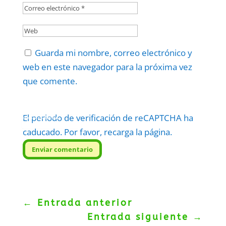
Guarda mi nombre, correo electrónico y
web en este navegador para la próxima vez
que comente.
El periodo de verificación de reCAPTCHA ha
Protegidos por
reCAPTCHA
Politica
–
Términos
.
caducado. Por favor, recarga la página.
Enviar comentario
←
Entrada anterior
Entrada siguiente
→