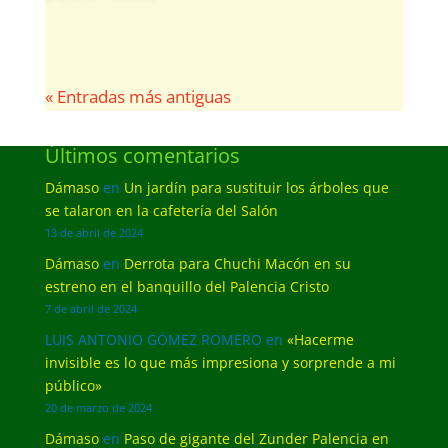
« Entradas más antiguas
Últimos comentarios
Dámaso
en
Un jardín para sustituir los árboles que
se talaron en la cafetería del Salón
13 de abril de 2024
Dámaso
en
Derrota para Chuchi Macón en su
estreno en el banquillo del Palencia Cristo
7 de abril de 2024
LUIS ANTONIO GÓMEZ ROMERO
en
«Hacerme
invisible es lo que más impresiona y sorprende a mi
público»
20 de marzo de 2024
Dámaso
en
Paso de gigante del Zunder Palencia en