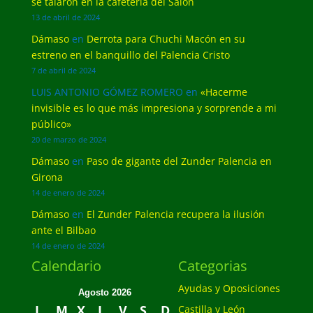
se talaron en la cafetería del Salón
13 de abril de 2024
Dámaso
en
Derrota para Chuchi Macón en su
estreno en el banquillo del Palencia Cristo
7 de abril de 2024
LUIS ANTONIO GÓMEZ ROMERO
en
«Hacerme
invisible es lo que más impresiona y sorprende a mi
público»
20 de marzo de 2024
Dámaso
en
Paso de gigante del Zunder Palencia en
Girona
14 de enero de 2024
Dámaso
en
El Zunder Palencia recupera la ilusión
ante el Bilbao
14 de enero de 2024
Calendario
Categorias
Ayudas y Oposiciones
Agosto 2026
L
M
X
J
V
S
D
Castilla y León