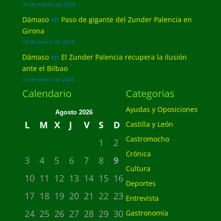
20 de marzo de 2024
Dámaso
en
Paso de gigante del Zunder Palencia en
Girona
14 de enero de 2024
Dámaso
en
El Zunder Palencia recupera la ilusión
ante el Bilbao
14 de enero de 2024
Calendario
Categorias
Ayudas y Oposiciones
Agosto 2026
L
M
X
J
V
S
D
Castilla y León
Castromocho
1
2
Crónica
3
4
5
6
7
8
9
Cultura
10
11
12
13
14
15
16
Deportes
17
18
19
20
21
22
23
Entrevista
24
25
26
27
28
29
30
Gastronomía