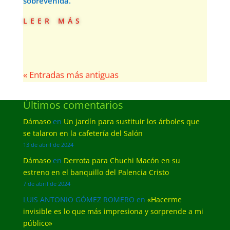
sobrevenida.
leer más
« Entradas más antiguas
Últimos comentarios
Dámaso
en
Un jardín para sustituir los árboles que
se talaron en la cafetería del Salón
13 de abril de 2024
Dámaso
en
Derrota para Chuchi Macón en su
estreno en el banquillo del Palencia Cristo
7 de abril de 2024
LUIS ANTONIO GÓMEZ ROMERO
en
«Hacerme
invisible es lo que más impresiona y sorprende a mi
público»