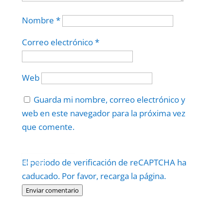
Nombre
*
Correo electrónico
*
Web
Guarda mi nombre, correo electrónico y
web en este navegador para la próxima vez
que comente.
Protegidos por
reCAPTCHA
El periodo de verificación de reCAPTCHA ha
Politica
–
Términos
.
caducado. Por favor, recarga la página.
Enviar comentario