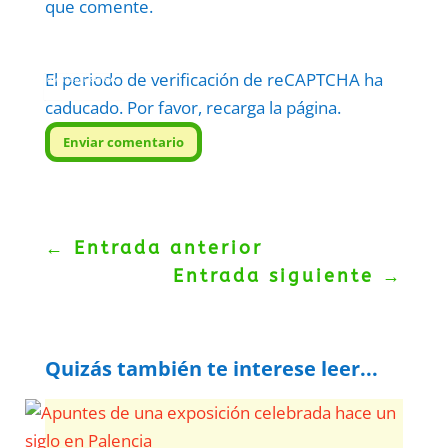
que comente.
El periodo de verificación de reCAPTCHA ha
Protegidos por
reCAPTCHA
Politica
–
Términos
.
caducado. Por favor, recarga la página.
Enviar comentario
←
Entrada anterior
Entrada siguiente
→
Quizás también te interese leer...