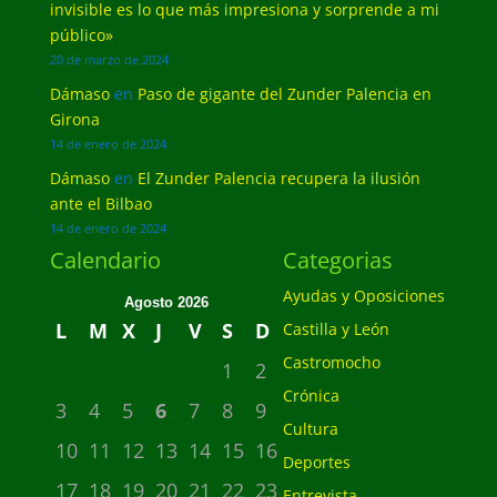
invisible es lo que más impresiona y sorprende a mi
público»
20 de marzo de 2024
Dámaso
en
Paso de gigante del Zunder Palencia en
Girona
14 de enero de 2024
Dámaso
en
El Zunder Palencia recupera la ilusión
ante el Bilbao
14 de enero de 2024
Calendario
Categorias
Ayudas y Oposiciones
Agosto 2026
L
M
X
J
V
S
D
Castilla y León
Castromocho
1
2
Crónica
3
4
5
6
7
8
9
Cultura
10
11
12
13
14
15
16
Deportes
17
18
19
20
21
22
23
Entrevista