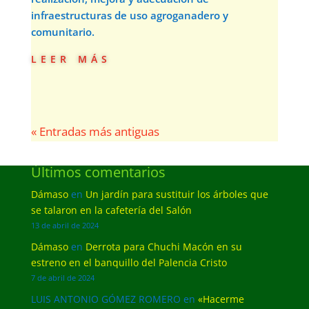
infraestructuras de uso agroganadero y
comunitario.
leer más
« Entradas más antiguas
Últimos comentarios
Dámaso
en
Un jardín para sustituir los árboles que
se talaron en la cafetería del Salón
13 de abril de 2024
Dámaso
en
Derrota para Chuchi Macón en su
estreno en el banquillo del Palencia Cristo
7 de abril de 2024
LUIS ANTONIO GÓMEZ ROMERO
en
«Hacerme