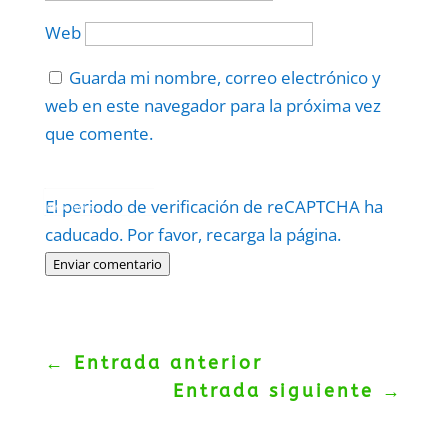
Web
Guarda mi nombre, correo electrónico y
web en este navegador para la próxima vez
que comente.
Protegidos por
reCAPTCHA
El periodo de verificación de reCAPTCHA ha
Politica
–
Términos
.
caducado. Por favor, recarga la página.
Enviar comentario
←
Entrada anterior
Entrada siguiente
→