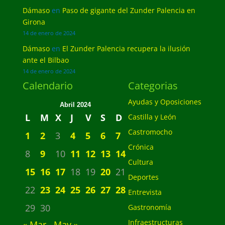
Dámaso
en
Paso de gigante del Zunder Palencia en
Girona
14 de enero de 2024
Dámaso
en
El Zunder Palencia recupera la ilusión
ante el Bilbao
14 de enero de 2024
Calendario
Categorias
Ayudas y Oposiciones
Abril 2024
L
M
X
J
V
S
D
Castilla y León
Castromocho
1
2
3
4
5
6
7
Crónica
8
9
10
11
12
13
14
Cultura
15
16
17
18
19
20
21
Deportes
22
23
24
25
26
27
28
Entrevista
29
30
Gastronomía
Infraestructuras
« Mar
May »