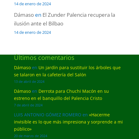
14 de enero de 2024
Dámaso
en
El Zunder Palencia recupera la
ilusión ante el Bilbao
14 de enero de 2024
Últimos comentarios
Dámaso
en
Un jardín para sustituir los árboles que
se talaron en la cafetería del Salón
13 de abril de 2024
Dámaso
en
Derrota para Chuchi Macón en su
estreno en el banquillo del Palencia Cristo
7 de abril de 2024
LUIS ANTONIO GÓMEZ ROMERO
en
«Hacerme
invisible es lo que más impresiona y sorprende a mi
público»
20 de marzo de 2024