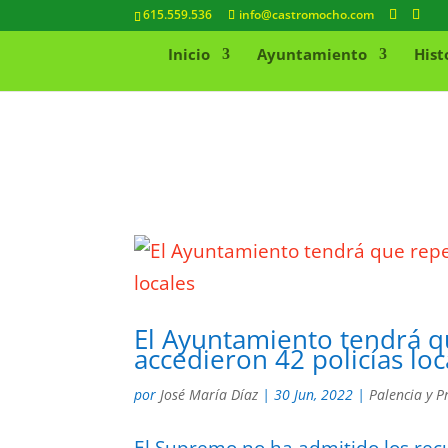
615.559.536
info@castromocho.com
Inicio
Ayuntamiento
Hist
El Ayuntamiento tendrá qu
accedieron 42 policías loc
por
José María Díaz
|
30 Jun, 2022
|
Palencia y P