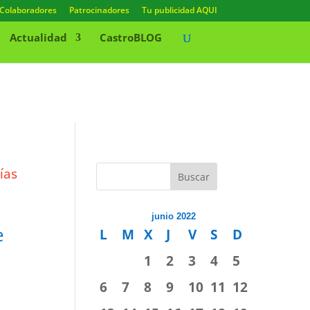
Colaboradores
Patrocinadores
Tu publicidad AQUI
Actualidad
CastroBLOG
Buscar
junio 2022
e
L
M
X
J
V
S
D
1
2
3
4
5
6
7
8
9
10
11
12