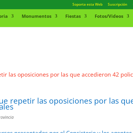
Soporta esta Web
Suscripción
oria
Monumentos
Fiestas
Fotos/Videos
e repetir las oposiciones por las qu
ales
rovincia