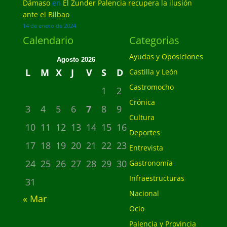
Dámaso
en
El Zunder Palencia recupera la ilusión
ante el Bilbao
14 de enero de 2024
Calendario
Categorias
Ayudas y Oposiciones
Agosto 2026
L
M
X
J
V
S
D
Castilla y León
Castromocho
1
2
Crónica
3
4
5
6
7
8
9
Cultura
10
11
12
13
14
15
16
Deportes
17
18
19
20
21
22
23
Entrevista
24
25
26
27
28
29
30
Gastronomía
Infraestructuras
31
Nacional
« Mar
Ocio
Palencia y Provincia