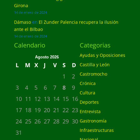
Girona
14 de enero de 2024
Dámaso
en
El Zunder Palencia recupera la ilusión
ante el Bilbao
14 de enero de 2024
Calendario
Categorias
Ayudas y Oposiciones
Agosto 2026
L
M
X
J
V
S
D
Castilla y León
Castromocho
1
2
Crónica
3
4
5
6
7
8
9
Cultura
10
11
12
13
14
15
16
Deportes
17
18
19
20
21
22
23
Entrevista
24
25
26
27
28
29
30
Gastronomía
Infraestructuras
31
Nacional