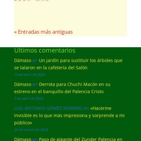
« Entradas más antiguas
Últimos comentarios
Dámaso
en
Un jardín para sustituir los árboles que
se talaron en la cafetería del Salón
13 de abril de 2024
Dámaso
en
Derrota para Chuchi Macón en su
estreno en el banquillo del Palencia Cristo
7 de abril de 2024
LUIS ANTONIO GÓMEZ ROMERO
en
«Hacerme
invisible es lo que más impresiona y sorprende a mi
público»
20 de marzo de 2024
Dámaso
en
Paso de gigante del Zunder Palencia en