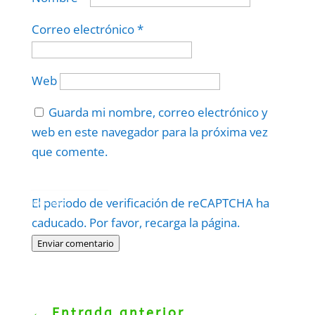
Correo electrónico
*
Web
Guarda mi nombre, correo electrónico y
web en este navegador para la próxima vez
que comente.
Protegidos por
reCAPTCHA
El periodo de verificación de reCAPTCHA ha
Politica
–
Términos
.
caducado. Por favor, recarga la página.
Enviar comentario
←
Entrada anterior