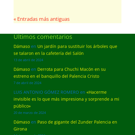
« Entradas más antiguas
Últimos comentarios
Dámaso
en
Un jardín para sustituir los árboles que
se talaron en la cafetería del Salón
13 de abril de 2024
Dámaso
en
Derrota para Chuchi Macón en su
estreno en el banquillo del Palencia Cristo
7 de abril de 2024
LUIS ANTONIO GÓMEZ ROMERO
en
«Hacerme
invisible es lo que más impresiona y sorprende a mi
público»
20 de marzo de 2024
Dámaso
en
Paso de gigante del Zunder Palencia en
Girona