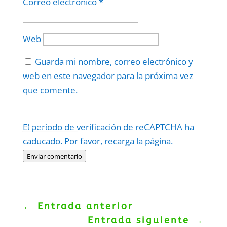
Correo electrónico
*
Web
Guarda mi nombre, correo electrónico y
web en este navegador para la próxima vez
que comente.
Protegidos por
reCAPTCHA
El periodo de verificación de reCAPTCHA ha
Politica
–
Términos
.
caducado. Por favor, recarga la página.
Enviar comentario
←
Entrada anterior
Entrada siguiente
→