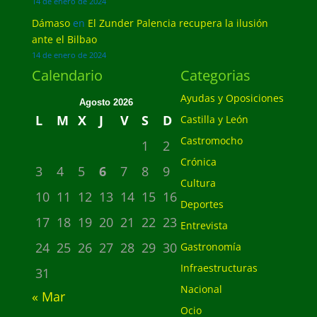
14 de enero de 2024
Dámaso
en
El Zunder Palencia recupera la ilusión
ante el Bilbao
14 de enero de 2024
Calendario
Categorias
Ayudas y Oposiciones
Agosto 2026
L
M
X
J
V
S
D
Castilla y León
Castromocho
1
2
Crónica
3
4
5
6
7
8
9
Cultura
10
11
12
13
14
15
16
Deportes
17
18
19
20
21
22
23
Entrevista
24
25
26
27
28
29
30
Gastronomía
Infraestructuras
31
Nacional
« Mar
Ocio