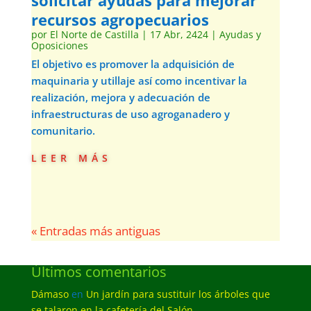
solicitar ayudas para mejorar
recursos agropecuarios
por
El Norte de Castilla
|
17 Abr, 2424
|
Ayudas y
Oposiciones
El objetivo es promover la adquisición de
maquinaria y utillaje así como incentivar la
realización, mejora y adecuación de
infraestructuras de uso agroganadero y
comunitario.
leer más
« Entradas más antiguas
Últimos comentarios
Dámaso
en
Un jardín para sustituir los árboles que
se talaron en la cafetería del Salón