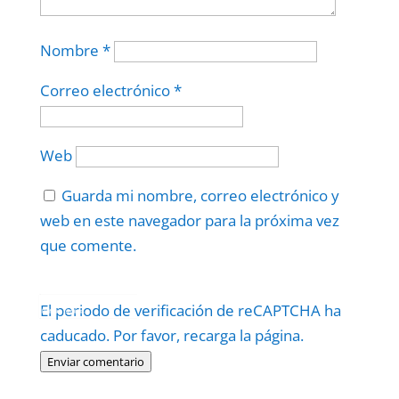
Nombre
*
Correo electrónico
*
Web
Guarda mi nombre, correo electrónico y
web en este navegador para la próxima vez
que comente.
Protegidos por
reCAPTCHA
El periodo de verificación de reCAPTCHA ha
Politica
–
Términos
.
caducado. Por favor, recarga la página.
Enviar comentario