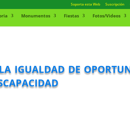
Soporta esta Web
Suscripción
oria
Monumentos
Fiestas
Fotos/Videos
a igualdad de oportun
scapacidad