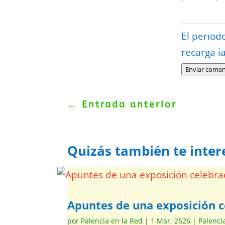
Protegidos p
El period
Politica
–
Tér
recarga l
Enviar comen
←
Entrada anterior
Quizás también te inter
Apuntes de una exposición c
por
Palencia en la Red
|
1 Mar, 2626
|
Palenci