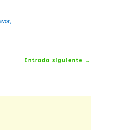
avor,
Entrada siguiente
→