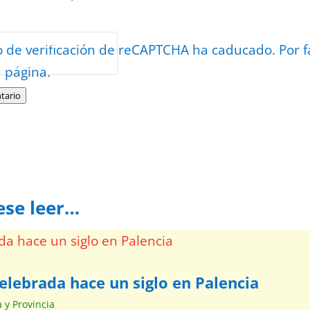
or
reCAPTCHA
o de verificación de reCAPTCHA ha caducado. Por f
minos
.
a página.
tario
ese leer…
elebrada hace un siglo en Palencia
a y Provincia