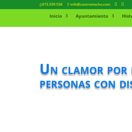
615.559.536
info@castromocho.com
Inicio
Ayuntamiento
Hist
Un clamor por l
personas con di