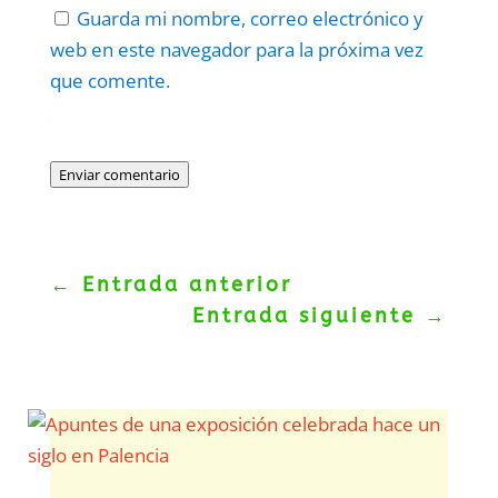
Guarda mi nombre, correo electrónico y
web en este navegador para la próxima vez
que comente.
Protegidos por
reCAPTCHA
Politica
–
Términos
.
Enviar comentario
←
Entrada anterior
Entrada siguiente
→