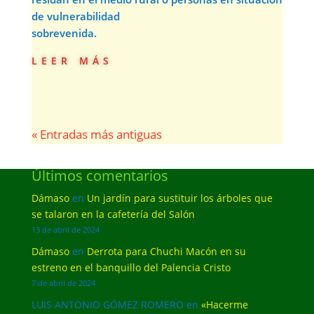
de vulnerabilidad
sobrevenida.
leer más
« Entradas más antiguas
Últimos comentarios
Dámaso
en
Un jardín para sustituir los árboles que
se talaron en la cafetería del Salón
13 de abril de 2024
Dámaso
en
Derrota para Chuchi Macón en su
estreno en el banquillo del Palencia Cristo
7 de abril de 2024
LUIS ANTONIO GÓMEZ ROMERO
en
«Hacerme