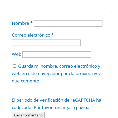
Nombre
*
Correo electrónico
*
Web
Guarda mi nombre, correo electrónico y
web en este navegador para la próxima vez
que comente.
Protegidos por
reCAPTCHA
El periodo de verificación de reCAPTCHA ha
Politica
–
Términos
.
caducado. Por favor, recarga la página.
Enviar comentario