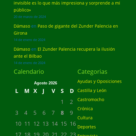
invisible es lo que más impresiona y sorprende a mi
público»
20 de marzo de 2024
Dámaso
en
Paso de gigante del Zunder Palencia en
Girona
14 de enero de 2024
Dámaso
en
El Zunder Palencia recupera la ilusión
ante el Bilbao
14 de enero de 2024
Calendario
Categorias
Ayudas y Oposiciones
Agosto 2026
L
M
X
J
V
S
D
Castilla y León
Castromocho
1
2
Crónica
3
4
5
6
7
8
9
Cultura
10
11
12
13
14
15
16
Deportes
17
18
19
20
21
22
23
Entrevista