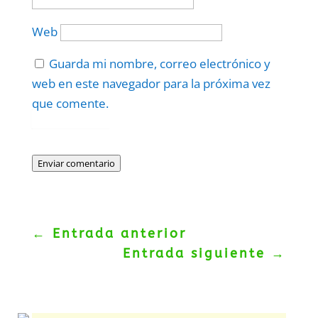
Web
Guarda mi nombre, correo electrónico y
web en este navegador para la próxima vez
que comente.
Protegidos por
reCAPTCHA
Politica
–
Términos
.
Enviar comentario
←
Entrada anterior
Entrada siguiente
→