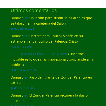
Últimos comentarios
Dámaso
en
Un jardín para sustituir los árboles que
se talaron en la cafetería del Salón
13 de abril de 2024
Dámaso
en
Derrota para Chuchi Macón en su
estreno en el banquillo del Palencia Cristo
7 de abril de 2024
LUIS ANTONIO GÓMEZ ROMERO
en
«Hacerme
invisible es lo que más impresiona y sorprende a mi
público»
20 de marzo de 2024
Dámaso
en
Paso de gigante del Zunder Palencia en
Girona
14 de enero de 2024
Dámaso
en
El Zunder Palencia recupera la ilusión
ante el Bilbao