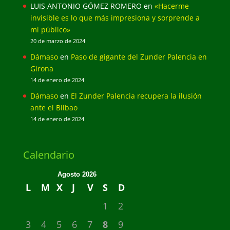
LUIS ANTONIO GÓMEZ ROMERO
en
«Hacerme
invisible es lo que más impresiona y sorprende a
mi público»
20 de marzo de 2024
Dámaso
en
Paso de gigante del Zunder Palencia en
Girona
14 de enero de 2024
Dámaso
en
El Zunder Palencia recupera la ilusión
ante el Bilbao
14 de enero de 2024
Calendario
Agosto 2026
L
M
X
J
V
S
D
1
2
3
4
5
6
7
8
9