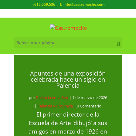
615.559.536
info@castromocho.com
Seleccionar página
Apuntes de una exposición
celebrada hace un siglo en
Palencia
por
Palencia en la Red
|
1 de marzo de 2026
|
Palencia y Provincia
| 0 Comentario
El primer director de la
Escuela de Arte ‘dibujó’ a sus
amigos en marzo de 1926 en