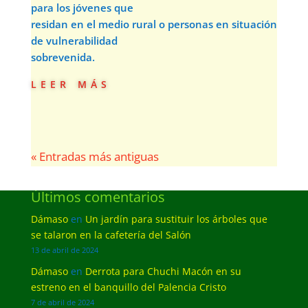
para los jóvenes que
residan en el medio rural o personas en situación
de vulnerabilidad
sobrevenida.
leer más
« Entradas más antiguas
Últimos comentarios
Dámaso
en
Un jardín para sustituir los árboles que
se talaron en la cafetería del Salón
13 de abril de 2024
Dámaso
en
Derrota para Chuchi Macón en su
estreno en el banquillo del Palencia Cristo
7 de abril de 2024