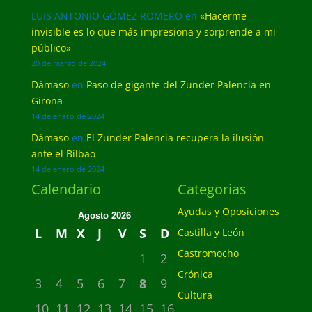
LUIS ANTONIO GÓMEZ ROMERO
en
«Hacerme
invisible es lo que más impresiona y sorprende a mi
público»
20 de marzo de 2024
Dámaso
en
Paso de gigante del Zunder Palencia en
Girona
14 de enero de 2024
Dámaso
en
El Zunder Palencia recupera la ilusión
ante el Bilbao
14 de enero de 2024
Calendario
Categorias
Ayudas y Oposiciones
Agosto 2026
L
M
X
J
V
S
D
Castilla y León
Castromocho
1
2
Crónica
3
4
5
6
7
8
9
Cultura
10
11
12
13
14
15
16