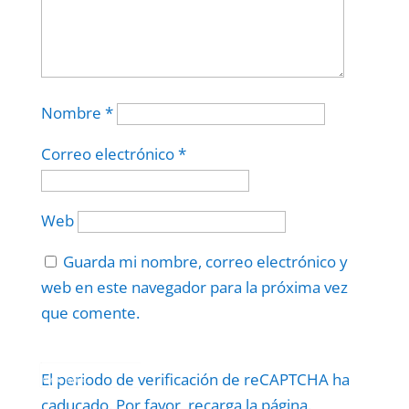
Nombre
*
Correo electrónico
*
Web
Guarda mi nombre, correo electrónico y
web en este navegador para la próxima vez
que comente.
Protegidos por
reCAPTCHA
El periodo de verificación de reCAPTCHA ha
Politica
–
Términos
.
caducado. Por favor, recarga la página.