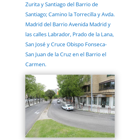
Zurita y Santiago del Barrio de
Santiago; Camino la Torrecilla y Avda.
Madrid del Barrio Avenida Madrid y
las calles Labrador, Prado de la Lana,
San José y Cruce Obispo Fonseca-
San Juan de la Cruz en el Barrio el
Carmen.