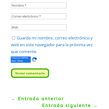
Guarda mi nombre, correo electrónico y
web en este navegador para la próxima vez
que comente.
Protegidos por
reCAPTCHA
Politica
–
Términos
.
Enviar comentario
←
Entrada anterior
Entrada siguiente
→