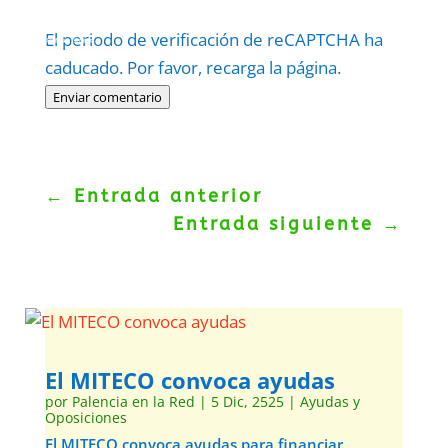
Protegidos por
reCAPTCHA
El periodo de verificación de reCAPTCHA ha
Politica
–
Términos
.
caducado. Por favor, recarga la página.
Enviar comentario
←
Entrada anterior
Entrada siguiente
→
El MITECO convoca ayudas
por
Palencia en la Red
|
5 Dic, 2525
|
Ayudas y
Oposiciones
El MITECO convoca ayudas para financiar