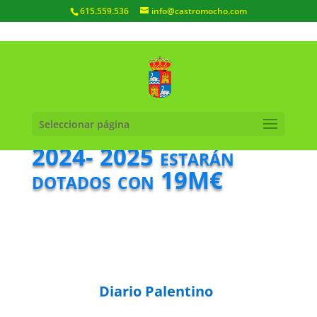
615.559.536
info@castromocho.com
Los Planes Provinciales
Seleccionar página
2024- 2025 estarán
dotados con 19M€
Diario Palentino