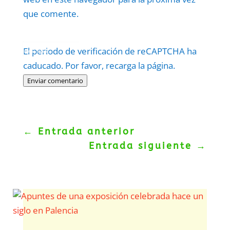
que comente.
Protegidos por
reCAPTCHA
El periodo de verificación de reCAPTCHA ha
Politica
–
Términos
.
caducado. Por favor, recarga la página.
Enviar comentario
←
Entrada anterior
Entrada siguiente
→