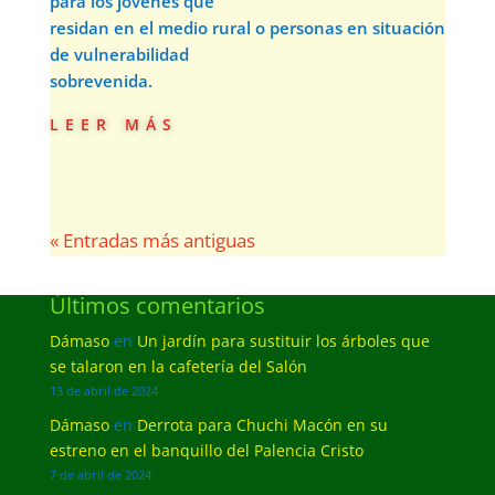
para los jóvenes que
residan en el medio rural o personas en situación
de vulnerabilidad
sobrevenida.
leer más
« Entradas más antiguas
Últimos comentarios
Dámaso
en
Un jardín para sustituir los árboles que
se talaron en la cafetería del Salón
13 de abril de 2024
Dámaso
en
Derrota para Chuchi Macón en su
estreno en el banquillo del Palencia Cristo
7 de abril de 2024