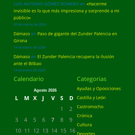
LUIS ANTONIO GÓMEZ ROMERO
en
«Hacerme
invisible es lo que más impresiona y sorprende a mi
público»
20 de marzo de 2024
Dámaso
en
Paso de gigante del Zunder Palencia en
Girona
14 de enero de 2024
Dámaso
en
El Zunder Palencia recupera la ilusión
ante el Bilbao
14 de enero de 2024
Calendario
Categorias
Ayudas y Oposiciones
Agosto 2026
L
M
X
J
V
S
D
Castilla y León
Castromocho
1
2
Crónica
3
4
5
6
7
8
9
Cultura
10
11
12
13
14
15
16
Deportes