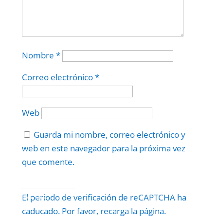
Nombre
*
Correo electrónico
*
Web
Guarda mi nombre, correo electrónico y
web en este navegador para la próxima vez
que comente.
Protegidos por
reCAPTCHA
El periodo de verificación de reCAPTCHA ha
Politica
–
Términos
.
caducado. Por favor, recarga la página.