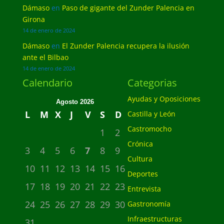
Dámaso
en
Paso de gigante del Zunder Palencia en
Girona
14 de enero de 2024
Dámaso
en
El Zunder Palencia recupera la ilusión
ante el Bilbao
14 de enero de 2024
Calendario
Categorias
Ayudas y Oposiciones
Agosto 2026
L
M
X
J
V
S
D
Castilla y León
Castromocho
1
2
Crónica
3
4
5
6
7
8
9
Cultura
10
11
12
13
14
15
16
Deportes
17
18
19
20
21
22
23
Entrevista
24
25
26
27
28
29
30
Gastronomía
Infraestructuras
31