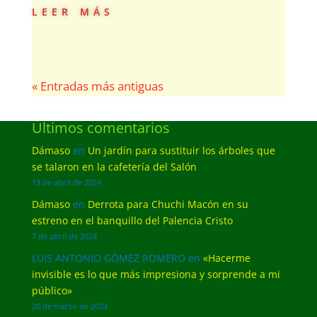
leer más
« Entradas más antiguas
Últimos comentarios
Dámaso
en
Un jardín para sustituir los árboles que
se talaron en la cafetería del Salón
13 de abril de 2024
Dámaso
en
Derrota para Chuchi Macón en su
estreno en el banquillo del Palencia Cristo
7 de abril de 2024
LUIS ANTONIO GÓMEZ ROMERO
en
«Hacerme
invisible es lo que más impresiona y sorprende a mi
público»
20 de marzo de 2024