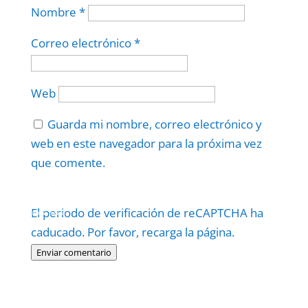
Nombre
*
Correo electrónico
*
Web
Guarda mi nombre, correo electrónico y
web en este navegador para la próxima vez
que comente.
Protegidos por
reCAPTCHA
El periodo de verificación de reCAPTCHA ha
Politica
–
Términos
.
caducado. Por favor, recarga la página.
Enviar comentario