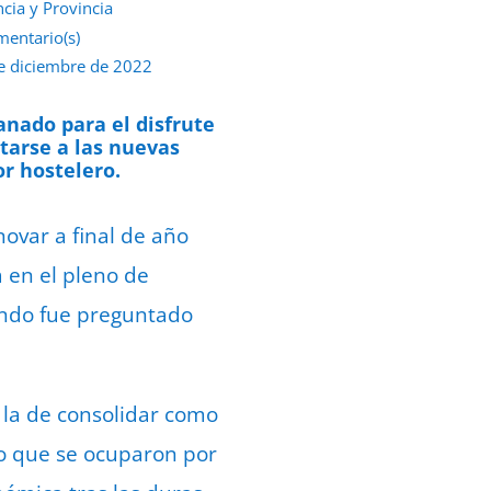
ncia y Provincia
mentario(s)
e diciembre de 2022
anado para el disfrute
tarse a las nuevas
or hostelero.
ovar a final de año
 en el pleno de
uando fue preguntado
á la de consolidar como
to que se ocuparon por