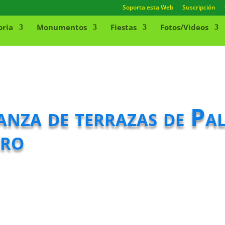
Soporta esta Web
Suscripción
oria
Monumentos
Fiestas
Fotos/Videos
nza de terrazas de Pal
ero