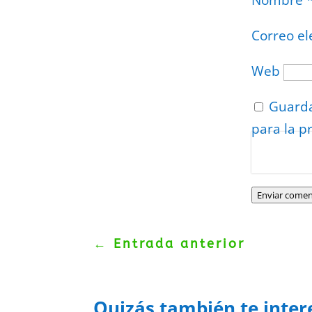
Nombre
Correo el
Web
Guarda
para la p
Protegidos p
Politica
–
Tér
Enviar comen
←
Entrada anterior
Quizás también te inter