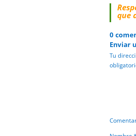
Resp
que 
0 comen
Enviar 
Tu direcc
obligator
Comenta