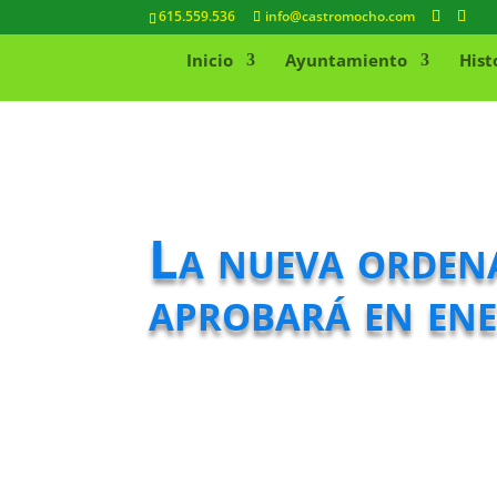
615.559.536
info@castromocho.com
Inicio
Ayuntamiento
Hist
La nueva ordena
aprobará en en