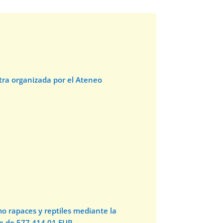
stra organizada por el Ateneo
o rapaces y reptiles mediante la
te de 577.414,01 EUR