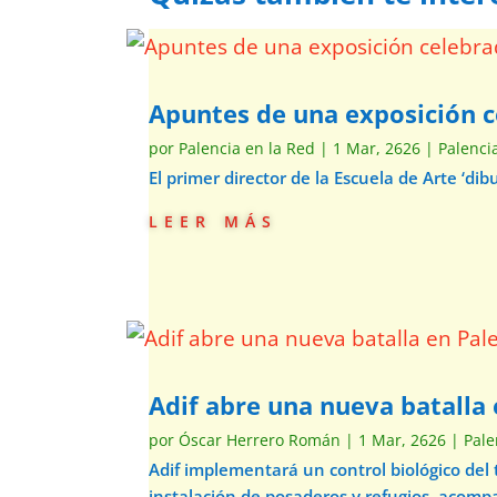
Apuntes de una exposición c
por
Palencia en la Red
|
1 Mar, 2626
|
Palenci
El primer director de la Escuela de Arte ‘d
leer más
Adif abre una nueva batalla 
por
Óscar Herrero Román
|
1 Mar, 2626
|
Pale
Adif implementará un control biológico del
instalación de posaderos y refugios, acom