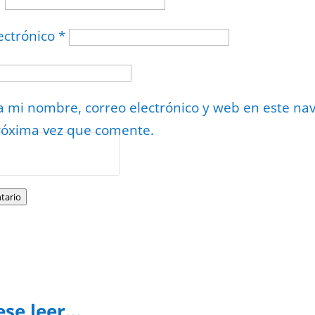
*
ectrónico
*
 mi nombre, correo electrónico y web en este na
róxima vez que comente.
or
reCAPTCHA
minos
.
tario
ese leer…