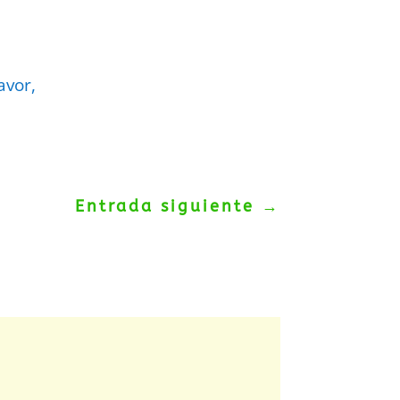
avor,
Entrada siguiente
→