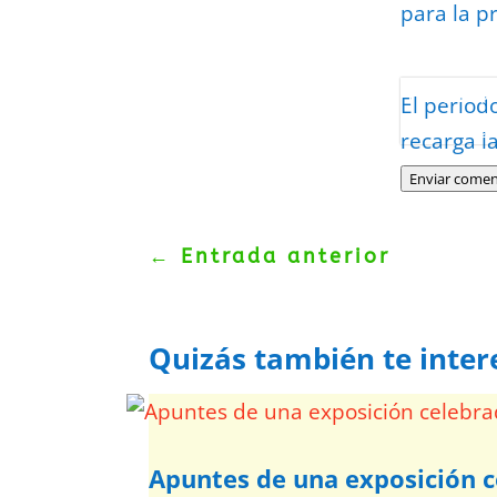
para la p
Protegidos p
El period
Politica
–
Tér
recarga l
Enviar comen
←
Entrada anterior
Quizás también te inter
Apuntes de una exposición c