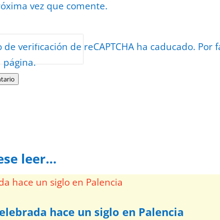
róxima vez que comente.
or
reCAPTCHA
o de verificación de reCAPTCHA ha caducado. Por f
minos
.
a página.
tario
ese leer…
elebrada hace un siglo en Palencia