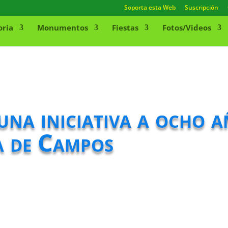
Soporta esta Web
Suscripción
oria
Monumentos
Fiestas
Fotos/Videos
una iniciativa a ocho 
a de Campos