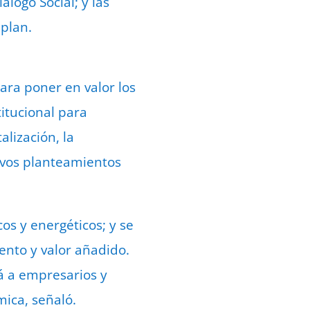
logo Social; y las
 plan.
para poner en valor los
titucional para
alización, la
evos planteamientos
cos y energéticos; y se
ento y valor añadido.
á a empresarios y
ica, señaló.