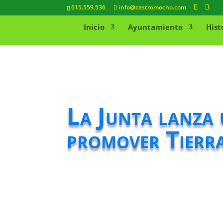
615.559.536
info@castromocho.com
Inicio
Ayuntamiento
Hist
La Junta lanza 
promover Tierr