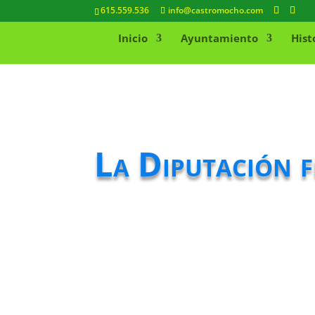
615.559.536
info@castromocho.com
Inicio
Ayuntamiento
Hist
La Diputación f