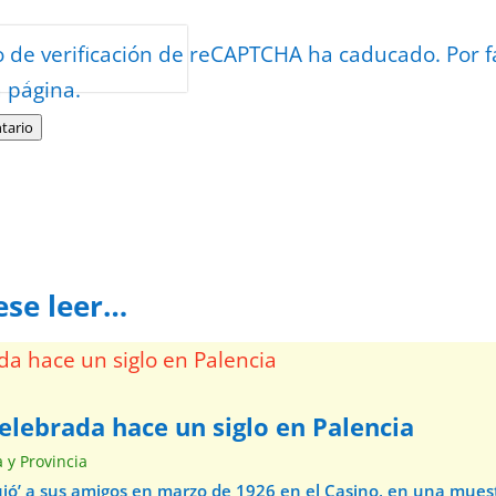
or
reCAPTCHA
o de verificación de reCAPTCHA ha caducado. Por f
minos
.
a página.
tario
ese leer…
elebrada hace un siglo en Palencia
a y Provincia
ibujó’ a sus amigos en marzo de 1926 en el Casino, en una mue