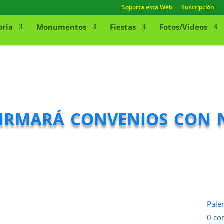
Soporta esta Web
Suscripción
oria
Monumentos
Fiestas
Fotos/Videos
irmará convenios con 
Pale
0 co