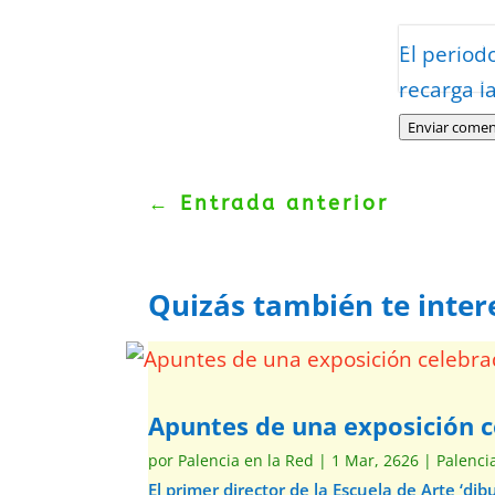
Protegidos p
El period
Politica
–
Tér
recarga l
Enviar comen
←
Entrada anterior
Quizás también te inter
Apuntes de una exposición c
por
Palencia en la Red
|
1 Mar, 2626
|
Palenci
El primer director de la Escuela de Arte ‘d