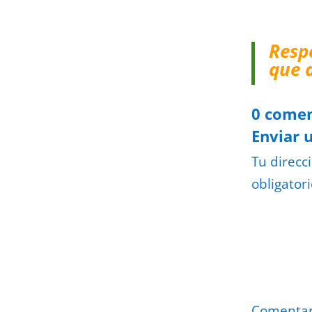
Resp
que 
0 comen
Enviar 
Tu direcc
obligator
Comenta