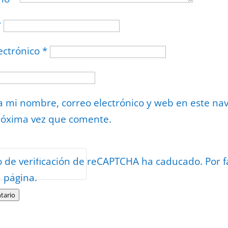
*
ectrónico
*
 mi nombre, correo electrónico y web en este na
róxima vez que comente.
or
reCAPTCHA
o de verificación de reCAPTCHA ha caducado. Por f
minos
.
a página.
tario