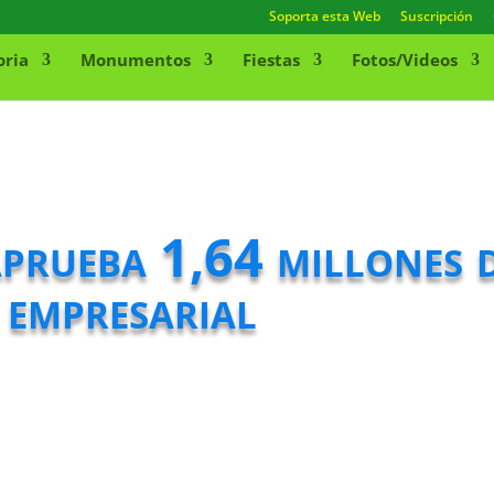
Soporta esta Web
Suscripción
oria
Monumentos
Fiestas
Fotos/Videos
prueba 1,64 millones d
 empresarial