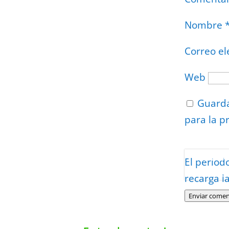
Nombre
Correo el
Web
Guarda
para la p
Protegidos p
El period
Politica
–
Tér
recarga l
Enviar comen