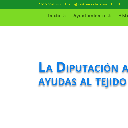
615.559.536
info@castromocho.com
Inicio
Ayuntamiento
Hist
La Diputación a
ayudas al tejido