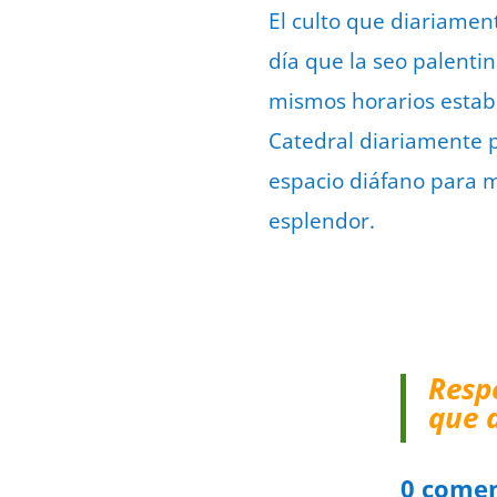
El culto que diariament
día que la seo palenti
mismos horarios establ
Catedral diariamente p
espacio diáfano para m
esplendor.
Resp
que 
0 comen