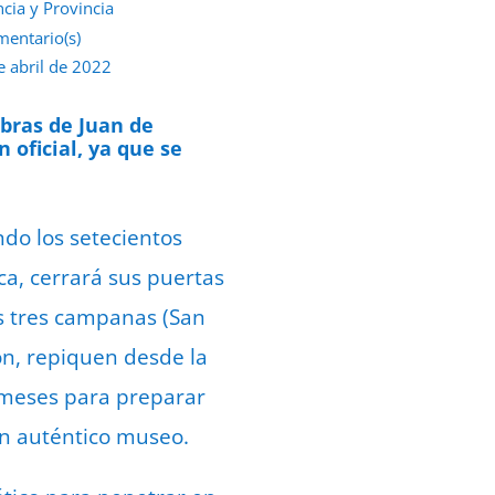
ncia y Provincia
mentario(s)
e abril de 2022
obras de Juan de
 oficial, ya que se
ndo los setecientos
ca, cerrará sus puertas
s tres campanas (San
ón, repiquen desde la
os meses para preparar
un auténtico museo.