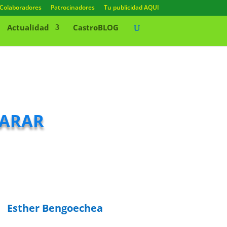
Colaboradores
Patrocinadores
Tu publicidad AQUI
Actualidad
CastroBLOG
parar
Esther Bengoechea