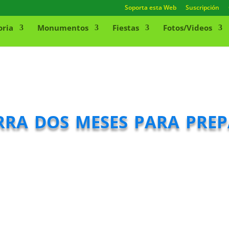
Soporta esta Web
Suscripción
oria
Monumentos
Fiestas
Fotos/Videos
rra dos meses para pre