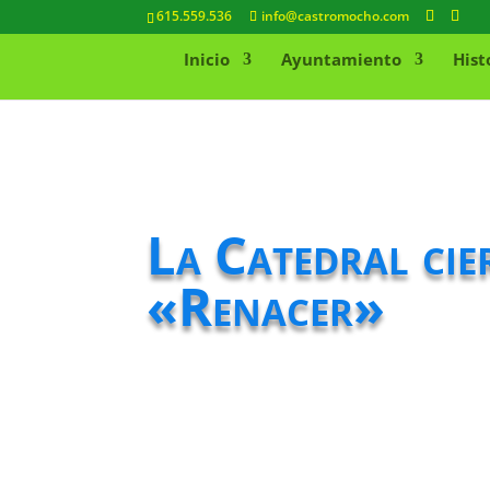
615.559.536
info@castromocho.com
Inicio
Ayuntamiento
Hist
La Catedral cie
«Renacer»