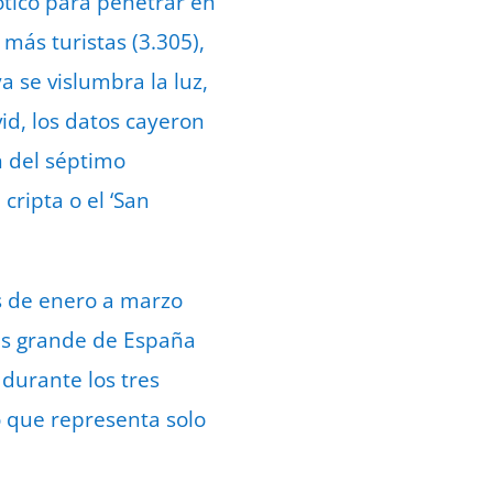
ótico para penetrar en
 más turistas (3.305),
a se vislumbra la luz,
id, los datos cayeron
n del séptimo
cripta o el ‘San
es de enero a marzo
más grande de España
 durante los tres
o que representa solo