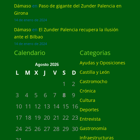
Dámaso
en
Paso de gigante del Zunder Palencia en
Girona
14 de enero de 2024
Dámaso
en
El Zunder Palencia recupera la ilusión
ante el Bilbao
14 de enero de 2024
Calendario
Categorias
Ayudas y Oposiciones
Agosto 2026
L
M
X
J
V
S
D
Castilla y León
Castromocho
1
2
Crónica
3
4
5
6
7
8
9
Cultura
10
11
12
13
14
15
16
Deportes
17
18
19
20
21
22
23
Entrevista
24
25
26
27
28
29
30
Gastronomía
Infraestructuras