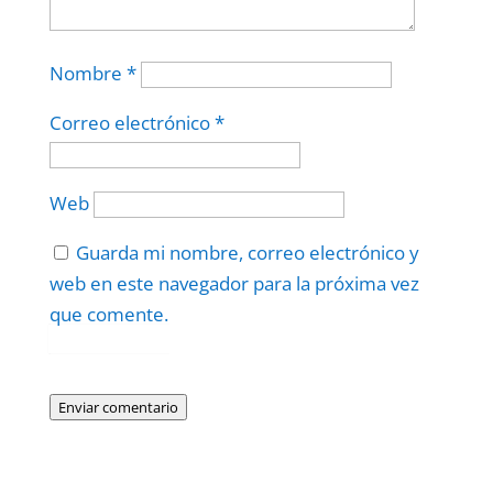
Nombre
*
Correo electrónico
*
Web
Guarda mi nombre, correo electrónico y
web en este navegador para la próxima vez
que comente.
Protegidos por
reCAPTCHA
Politica
–
Términos
.
Enviar comentario