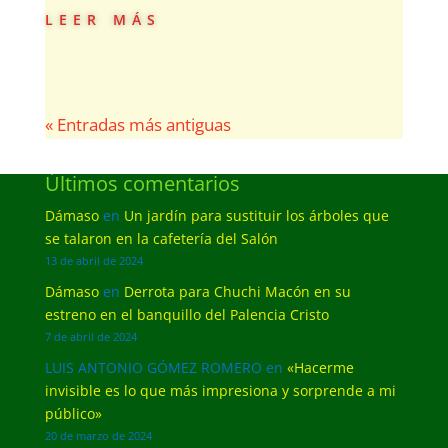
leer más
« Entradas más antiguas
Últimos comentarios
Dámaso
en
Un jardín para sustituir los árboles que
se talaron en la cafetería del Salón
13 de abril de 2024
Dámaso
en
Derrota para Chuchi Macón en su
estreno en el banquillo del Palencia Cristo
7 de abril de 2024
LUIS ANTONIO GÓMEZ ROMERO
en
«Hacerme
invisible es lo que más impresiona y sorprende a mi
público»
20 de marzo de 2024