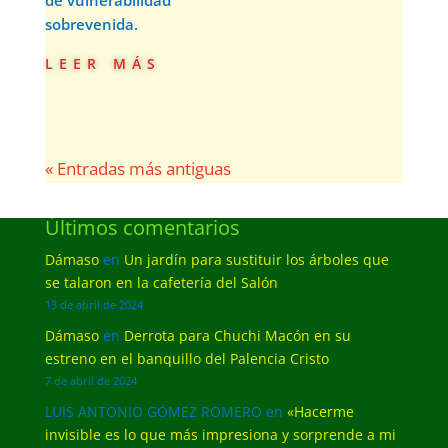
de vulnerabilidad
sobrevenida.
leer más
« Entradas más antiguas
Últimos comentarios
Dámaso
en
Un jardín para sustituir los árboles que
se talaron en la cafetería del Salón
13 de abril de 2024
Dámaso
en
Derrota para Chuchi Macón en su
estreno en el banquillo del Palencia Cristo
7 de abril de 2024
LUIS ANTONIO GÓMEZ ROMERO
en
«Hacerme
invisible es lo que más impresiona y sorprende a mi