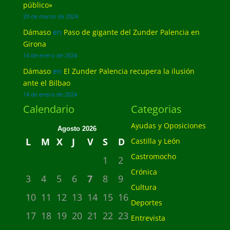
público»
20 de marzo de 2024
Dámaso
en
Paso de gigante del Zunder Palencia en
Girona
14 de enero de 2024
Dámaso
en
El Zunder Palencia recupera la ilusión
ante el Bilbao
14 de enero de 2024
Calendario
Categorias
Ayudas y Oposiciones
Agosto 2026
L
M
X
J
V
S
D
Castilla y León
Castromocho
1
2
Crónica
3
4
5
6
7
8
9
Cultura
10
11
12
13
14
15
16
Deportes
17
18
19
20
21
22
23
Entrevista