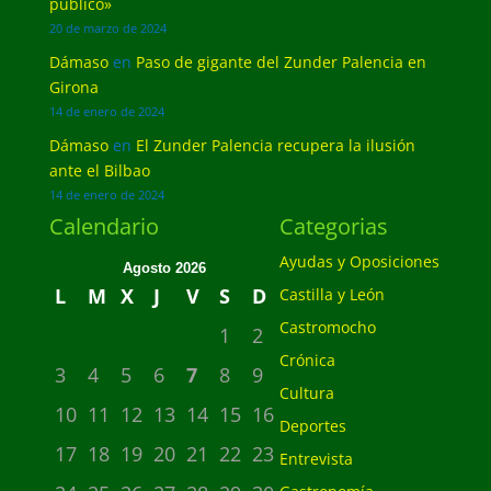
público»
20 de marzo de 2024
Dámaso
en
Paso de gigante del Zunder Palencia en
Girona
14 de enero de 2024
Dámaso
en
El Zunder Palencia recupera la ilusión
ante el Bilbao
14 de enero de 2024
Calendario
Categorias
Ayudas y Oposiciones
Agosto 2026
L
M
X
J
V
S
D
Castilla y León
Castromocho
1
2
Crónica
3
4
5
6
7
8
9
Cultura
10
11
12
13
14
15
16
Deportes
17
18
19
20
21
22
23
Entrevista