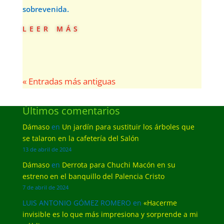
sobrevenida.
leer más
« Entradas más antiguas
Últimos comentarios
Dámaso
en
Un jardín para sustituir los árboles que
se talaron en la cafetería del Salón
13 de abril de 2024
Dámaso
en
Derrota para Chuchi Macón en su
estreno en el banquillo del Palencia Cristo
7 de abril de 2024
LUIS ANTONIO GÓMEZ ROMERO
en
«Hacerme
invisible es lo que más impresiona y sorprende a mi