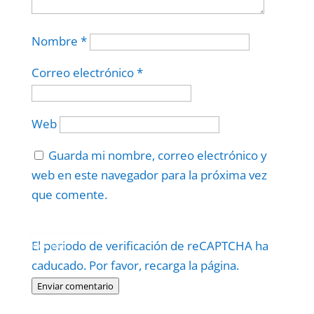
Nombre
*
Correo electrónico
*
Web
Guarda mi nombre, correo electrónico y
web en este navegador para la próxima vez
que comente.
Protegidos por
reCAPTCHA
El periodo de verificación de reCAPTCHA ha
Politica
–
Términos
.
caducado. Por favor, recarga la página.
Enviar comentario