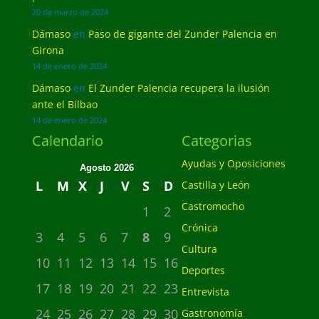
20 de marzo de 2024
Dámaso
en
Paso de gigante del Zunder Palencia en
Girona
14 de enero de 2024
Dámaso
en
El Zunder Palencia recupera la ilusión
ante el Bilbao
14 de enero de 2024
Calendario
Categorias
Ayudas y Oposiciones
Agosto 2026
L
M
X
J
V
S
D
Castilla y León
Castromocho
1
2
Crónica
3
4
5
6
7
8
9
Cultura
10
11
12
13
14
15
16
Deportes
17
18
19
20
21
22
23
Entrevista
24
25
26
27
28
29
30
Gastronomía