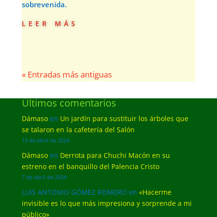
sobrevenida.
leer más
« Entradas más antiguas
Últimos comentarios
Dámaso
en
Un jardín para sustituir los árboles que
se talaron en la cafetería del Salón
13 de abril de 2024
Dámaso
en
Derrota para Chuchi Macón en su
estreno en el banquillo del Palencia Cristo
7 de abril de 2024
LUIS ANTONIO GÓMEZ ROMERO
en
«Hacerme
invisible es lo que más impresiona y sorprende a mi
público»