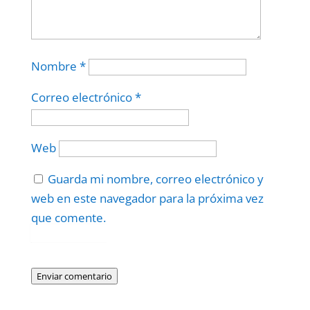
Nombre
*
Correo electrónico
*
Web
Guarda mi nombre, correo electrónico y
web en este navegador para la próxima vez
que comente.
Protegidos por
reCAPTCHA
Politica
–
Términos
.
Enviar comentario