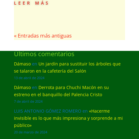
leer más
« Entradas más antiguas
Últimos comentarios
Dámaso
en
Un jardín para sustituir los árboles que
se talaron en la cafetería del Salón
13 de abril de 2024
Dámaso
en
Derrota para Chuchi Macón en su
estreno en el banquillo del Palencia Cristo
7 de abril de 2024
LUIS ANTONIO GÓMEZ ROMERO
en
«Hacerme
invisible es lo que más impresiona y sorprende a mi
público»
20 de marzo de 2024