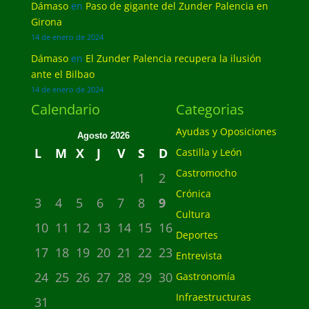
Dámaso
en
Paso de gigante del Zunder Palencia en
Girona
14 de enero de 2024
Dámaso
en
El Zunder Palencia recupera la ilusión
ante el Bilbao
14 de enero de 2024
Calendario
Categorias
Ayudas y Oposiciones
Agosto 2026
L
M
X
J
V
S
D
Castilla y León
Castromocho
1
2
Crónica
3
4
5
6
7
8
9
Cultura
10
11
12
13
14
15
16
Deportes
17
18
19
20
21
22
23
Entrevista
24
25
26
27
28
29
30
Gastronomía
Infraestructuras
31