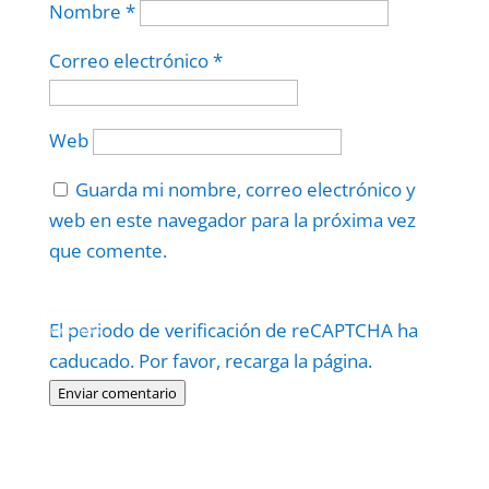
Nombre
*
Correo electrónico
*
Web
Guarda mi nombre, correo electrónico y
web en este navegador para la próxima vez
que comente.
Protegidos por
reCAPTCHA
El periodo de verificación de reCAPTCHA ha
Politica
–
Términos
.
caducado. Por favor, recarga la página.
Enviar comentario