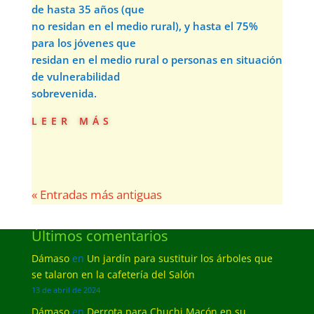
de hasta 35 años (que
no residan en el medio rural), y hasta el 75%
para los jóvenes que
residan en el medio rural o personas en situación
de vulnerabilidad
sobrevenida.
leer más
« Entradas más antiguas
Últimos comentarios
Dámaso
en
Un jardín para sustituir los árboles que
se talaron en la cafetería del Salón
13 de abril de 2024
Dámaso
en
Derrota para Chuchi Macón en su