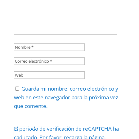
Guarda mi nombre, correo electrónico y
web en este navegador para la próxima vez
que comente.
El periodo de verificación de reCAPTCHA ha
Protegidos por
reCAPTCHA
Politica
–
Términos
.
caducado. Por favor, recarga la página.