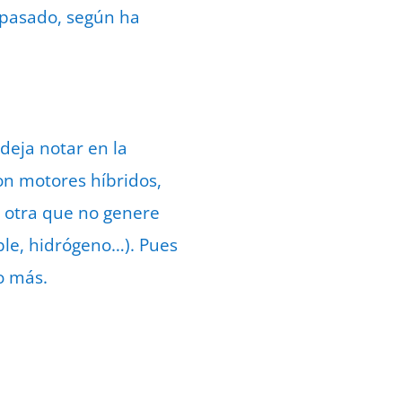
o pasado, según ha
deja notar en la
on motores híbridos,
r otra que no genere
ble, hidrógeno…). Pues
o más.