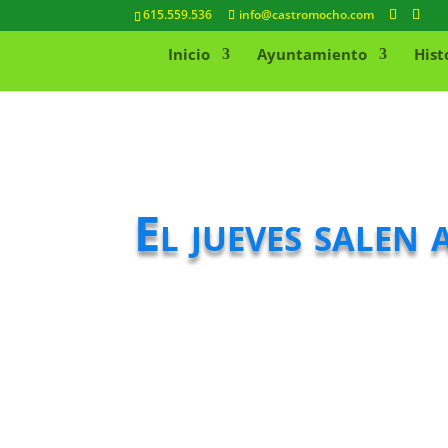
615.559.536
info@castromocho.com
Inicio
Ayuntamiento
Hist
El jueves salen