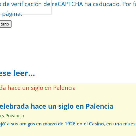
or
reCAPTCHA
o de verificación de reCAPTCHA ha caducado. Por f
minos
.
a página.
tario
ese leer…
elebrada hace un siglo en Palencia
a y Provincia
ibujó’ a sus amigos en marzo de 1926 en el Casino, en una mue