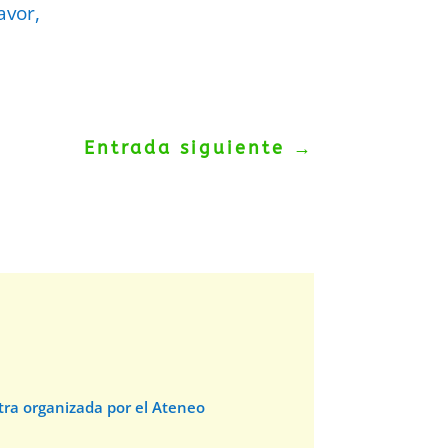
avor,
Entrada siguiente
→
stra organizada por el Ateneo