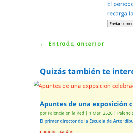
Protegidos p
El period
Politica
–
Tér
recarga l
Enviar comen
←
Entrada anterior
Quizás también te inter
Apuntes de una exposición c
por
Palencia en la Red
|
1 Mar, 2626
|
Palenci
El primer director de la Escuela de Arte ‘d
leer más