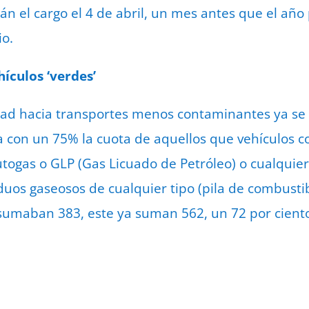
rán el cargo el 4 de abril, un mes antes que el añ
io.
ículos ‘verdes’
dad hacia transportes menos contaminantes ya se 
ca con un 75% la cuota de aquellos que vehículos c
utogas o GLP (Gas Licuado de Petróleo) o cualquie
duos gaseosos de cualquier tipo (pila de combusti
 sumaban 383, este ya suman 562, un 72 por cient