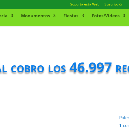
Soporta esta Web
Suscripción
oria
Monumentos
Fiestas
Fotos/Videos
 al cobro los 46.997 re
Pale
1 co