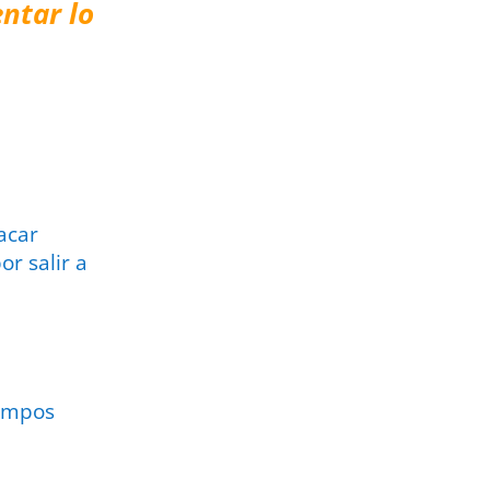
ntar lo
acar
or salir a
ampos