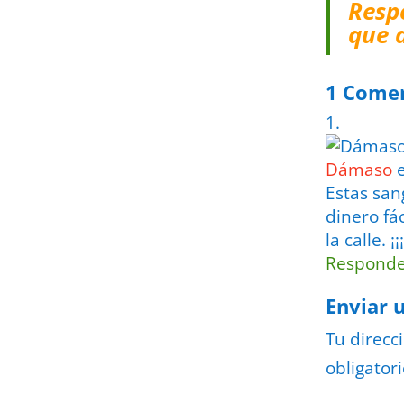
Resp
que 
1 Come
Dámaso
Estas san
dinero fác
la calle.
Respond
Enviar 
Tu direcc
obligator