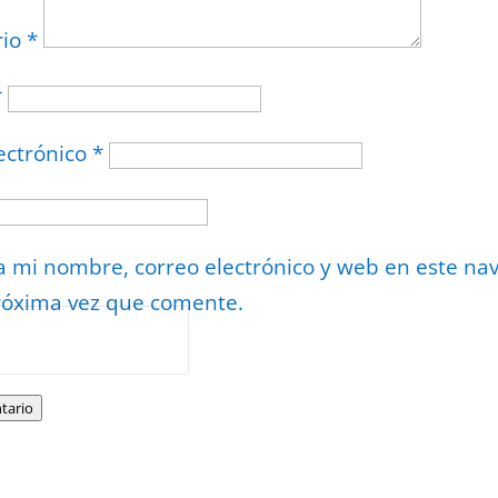
rio
*
*
ectrónico
*
 mi nombre, correo electrónico y web en este na
róxima vez que comente.
or
reCAPTCHA
minos
.
tario