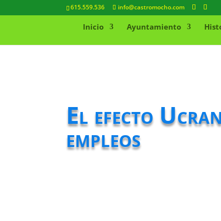
615.559.536
info@castromocho.com
Inicio
Ayuntamiento
Hist
El efecto Ucra
empleos