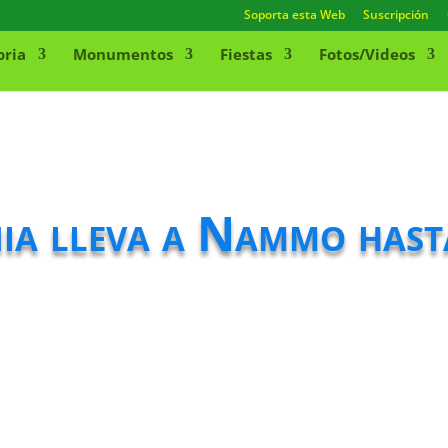
Soporta esta Web
Suscripción
oria
Monumentos
Fiestas
Fotos/Videos
nia lleva a Nammo hast