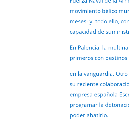
Fuerza Naval de la Arm
movimiento bélico mun
meses- y, todo ello, c
capacidad de suministr
En Palencia, la multi
primeros con destinos a
en la vanguardia. Otro 
su reciente colaboraci
empresa española Escri
programar la detonació
poder abatirlo.