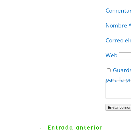
Comenta
Nombre
Correo el
Web
Guarda
para la p
Protegidos p
Politica
–
Tér
Enviar comen
←
Entrada anterior