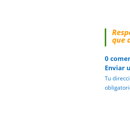
Resp
que 
0 comen
Enviar 
Tu direcc
obligator