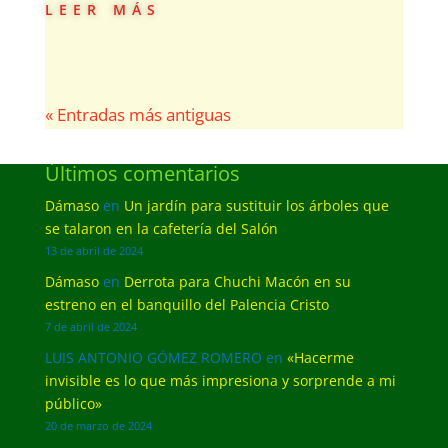
leer más
« Entradas más antiguas
Últimos comentarios
Dámaso
en
Un jardín para sustituir los árboles que
se talaron en la cafetería del Salón
13 de abril de 2024
Dámaso
en
Derrota para Chuchi Macón en su
estreno en el banquillo del Palencia Cristo
7 de abril de 2024
LUIS ANTONIO GÓMEZ ROMERO
en
«Hacerme
invisible es lo que más impresiona y sorprende a mi
público»
20 de marzo de 2024