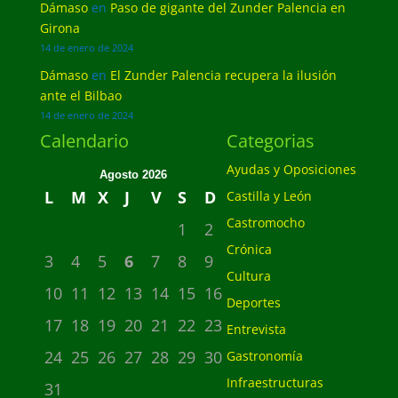
Dámaso
en
Paso de gigante del Zunder Palencia en
Girona
14 de enero de 2024
Dámaso
en
El Zunder Palencia recupera la ilusión
ante el Bilbao
14 de enero de 2024
Calendario
Categorias
Ayudas y Oposiciones
Agosto 2026
L
M
X
J
V
S
D
Castilla y León
Castromocho
1
2
Crónica
3
4
5
6
7
8
9
Cultura
10
11
12
13
14
15
16
Deportes
17
18
19
20
21
22
23
Entrevista
24
25
26
27
28
29
30
Gastronomía
Infraestructuras
31