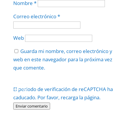
Nombre
*
Correo electrónico
*
Web
Guarda mi nombre, correo electrónico y
web en este navegador para la próxima vez
que comente.
Protegidos por
reCAPTCHA
El periodo de verificación de reCAPTCHA ha
Politica
–
Términos
.
caducado. Por favor, recarga la página.
Enviar comentario