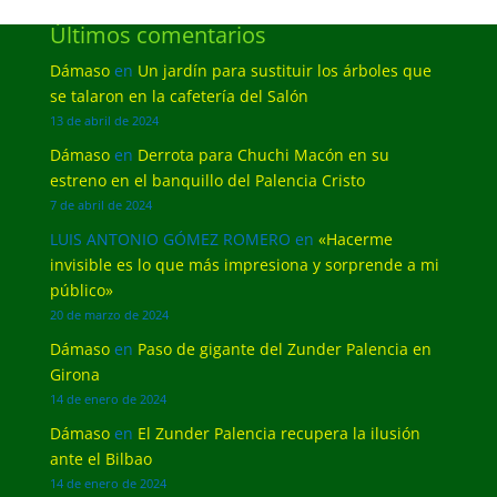
Últimos comentarios
Dámaso
en
Un jardín para sustituir los árboles que
se talaron en la cafetería del Salón
13 de abril de 2024
Dámaso
en
Derrota para Chuchi Macón en su
estreno en el banquillo del Palencia Cristo
7 de abril de 2024
LUIS ANTONIO GÓMEZ ROMERO
en
«Hacerme
invisible es lo que más impresiona y sorprende a mi
público»
20 de marzo de 2024
Dámaso
en
Paso de gigante del Zunder Palencia en
Girona
14 de enero de 2024
Dámaso
en
El Zunder Palencia recupera la ilusión
ante el Bilbao
14 de enero de 2024