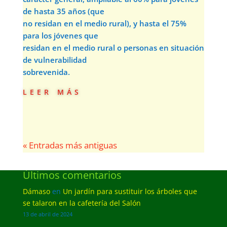
de hasta 35 años (que
no residan en el medio rural), y hasta el 75%
para los jóvenes que
residan en el medio rural o personas en situación
de vulnerabilidad
sobrevenida.
leer más
« Entradas más antiguas
Últimos comentarios
Dámaso
en
Un jardín para sustituir los árboles que
se talaron en la cafetería del Salón
13 de abril de 2024