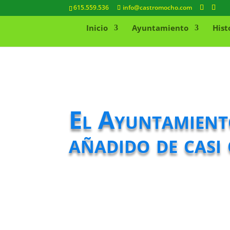
615.559.536
info@castromocho.com
Inicio
Ayuntamiento
Hist
El Ayuntamient
añadido de casi