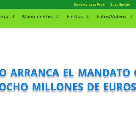
Soporta esta Web
Suscripción
oria
Monumentos
Fiestas
Fotos/Videos
o arranca el mandato 
 ocho millones de euro