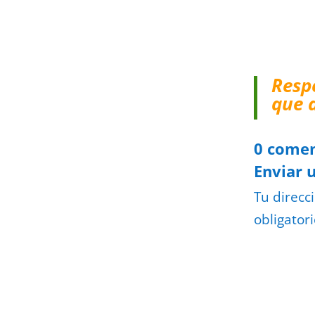
Resp
que 
0 comen
Enviar 
Tu direcc
obligator