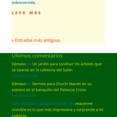
sobrevenida.
leer más
« Entradas más antiguas
Últimos comentarios
Dámaso
en
Un jardín para sustituir los árboles que
se talaron en la cafetería del Salón
13 de abril de 2024
Dámaso
en
Derrota para Chuchi Macón en su
estreno en el banquillo del Palencia Cristo
7 de abril de 2024
LUIS ANTONIO GÓMEZ ROMERO
en
«Hacerme
invisible es lo que más impresiona y sorprende a mi
público»