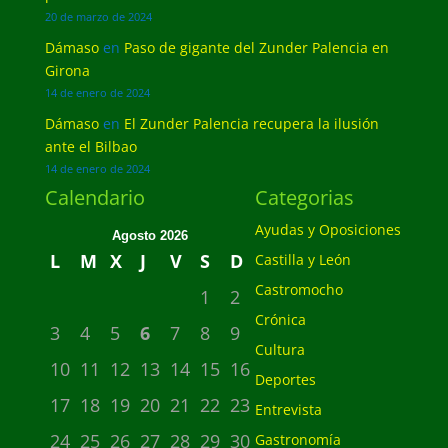
20 de marzo de 2024
Dámaso
en
Paso de gigante del Zunder Palencia en
Girona
14 de enero de 2024
Dámaso
en
El Zunder Palencia recupera la ilusión
ante el Bilbao
14 de enero de 2024
Calendario
Categorias
Ayudas y Oposiciones
Agosto 2026
L
M
X
J
V
S
D
Castilla y León
Castromocho
1
2
Crónica
3
4
5
6
7
8
9
Cultura
10
11
12
13
14
15
16
Deportes
17
18
19
20
21
22
23
Entrevista
24
25
26
27
28
29
30
Gastronomía