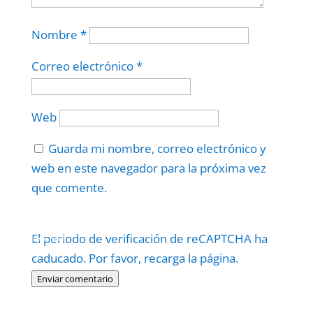
Nombre
*
Correo electrónico
*
Web
Guarda mi nombre, correo electrónico y
web en este navegador para la próxima vez
que comente.
Protegidos por
reCAPTCHA
El periodo de verificación de reCAPTCHA ha
Politica
–
Términos
.
caducado. Por favor, recarga la página.
Enviar comentario