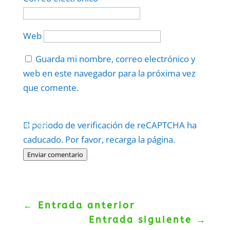
Web
Guarda mi nombre, correo electrónico y
web en este navegador para la próxima vez
que comente.
Protegidos por
reCAPTCHA
El periodo de verificación de reCAPTCHA ha
Politica
–
Términos
.
caducado. Por favor, recarga la página.
Enviar comentario
←
Entrada anterior
Entrada siguiente
→