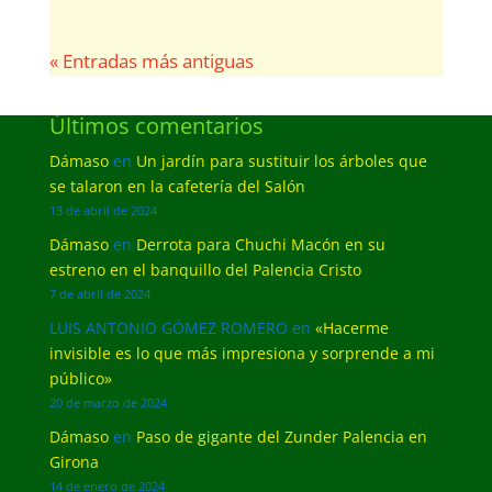
« Entradas más antiguas
Últimos comentarios
Dámaso
en
Un jardín para sustituir los árboles que
se talaron en la cafetería del Salón
13 de abril de 2024
Dámaso
en
Derrota para Chuchi Macón en su
estreno en el banquillo del Palencia Cristo
7 de abril de 2024
LUIS ANTONIO GÓMEZ ROMERO
en
«Hacerme
invisible es lo que más impresiona y sorprende a mi
público»
20 de marzo de 2024
Dámaso
en
Paso de gigante del Zunder Palencia en
Girona
14 de enero de 2024