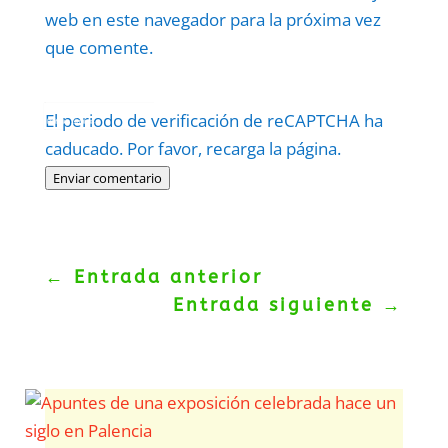
web en este navegador para la próxima vez
que comente.
Protegidos por
reCAPTCHA
El periodo de verificación de reCAPTCHA ha
Politica
–
Términos
.
caducado. Por favor, recarga la página.
Enviar comentario
←
Entrada anterior
Entrada siguiente
→