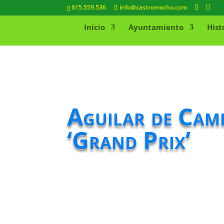
615.559.536
info@castromocho.com
Inicio
Ayuntamiento
Hist
Aguilar de Camp
‘Grand Prix’