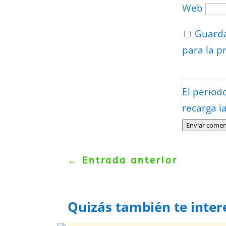
Web
Guarda
para la p
Protegidos p
El period
Politica
–
Tér
recarga l
Enviar comen
←
Entrada anterior
Quizás también te inter