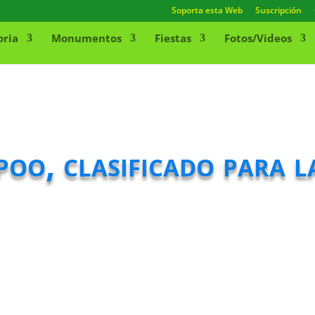
Soporta esta Web
Suscripción
oria
Monumentos
Fiestas
Fotos/Videos
oo, clasificado para la