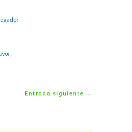
vegador
avor,
Entrada siguiente
→