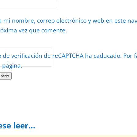
 mi nombre, correo electrónico y web en este na
róxima vez que comente.
or
reCAPTCHA
o de verificación de reCAPTCHA ha caducado. Por f
minos
.
a página.
tario
ese leer…