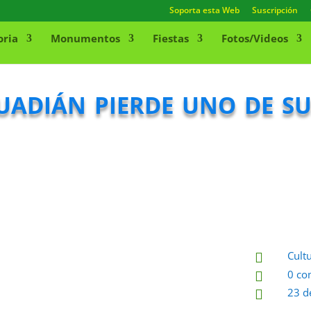
Soporta esta Web
Suscripción
oria
Monumentos
Fiestas
Fotos/Videos
adián pierde uno de su
Cult

0 co

23 d
