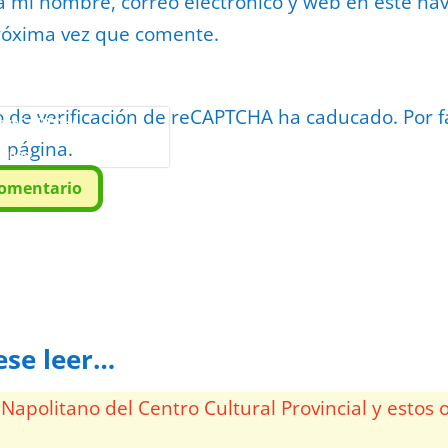
 mi nombre, correo electrónico y web en este na
róxima vez que comente.
o de verificación de reCAPTCHA ha caducado. Por f
or
reCAPTCHA
a página.
minos
.
comentario
ese leer…