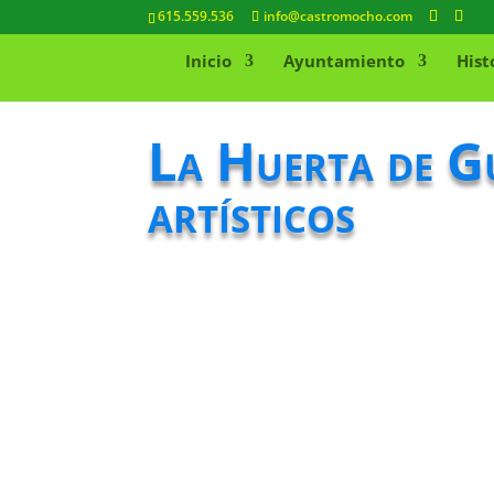
615.559.536
info@castromocho.com
Inicio
Ayuntamiento
Hist
La Huerta de Gu
artísticos