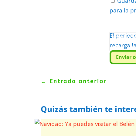
Guarda
para la p
El period
Protegidos p
recarga l
Politica
–
Tér
Enviar 
←
Entrada anterior
Quizás también te inter