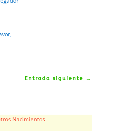
vegador
avor,
Entrada siguiente
→