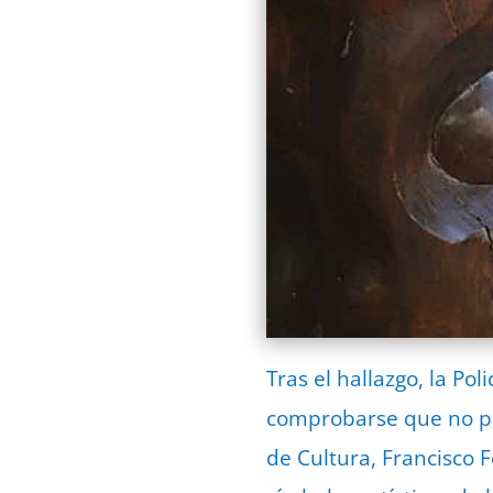
Tras el hallazgo, la Po
comprobarse que no pod
de Cultura, Francisco