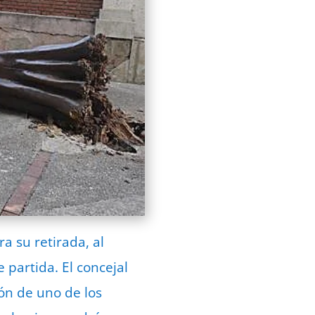
a su retirada, al
 partida. El concejal
ón de uno de los