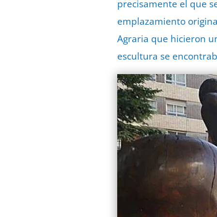
precisamente el que se
emplazamiento original
Agraria que hicieron u
escultura se encontrab