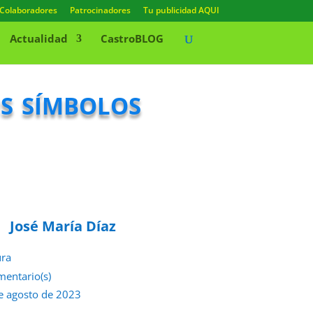
Colaboradores
Patrocinadores
Tu publicidad AQUI
Actualidad
CastroBLOG
s símbolos
José María Díaz
ura
mentario(s)
e agosto de 2023