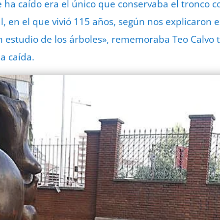
 ha caído era el único que conservaba el tronco co
, en el que vivió 115 años, según nos explicaron e
n estudio de los árboles», rememoraba Teo Calvo 
a caída.