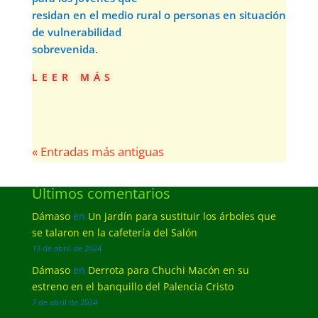
residan en el medio rural o personas en situación
de vulnerabilidad
sobrevenida.
leer más
« Entradas más antiguas
Últimos comentarios
Dámaso
en
Un jardín para sustituir los árboles que
se talaron en la cafetería del Salón
13 de abril de 2024
Dámaso
en
Derrota para Chuchi Macón en su
estreno en el banquillo del Palencia Cristo
7 de abril de 2024