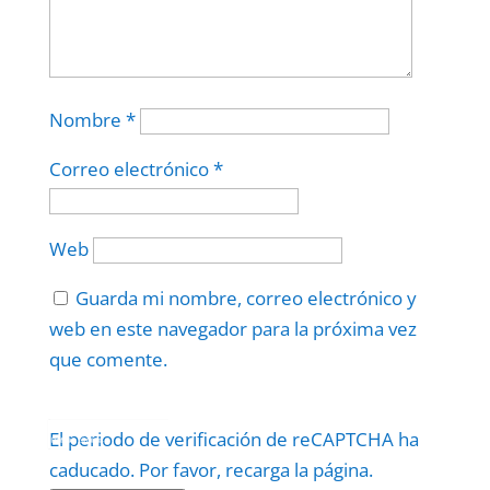
Nombre
*
Correo electrónico
*
Web
Guarda mi nombre, correo electrónico y
web en este navegador para la próxima vez
que comente.
Protegidos por
reCAPTCHA
El periodo de verificación de reCAPTCHA ha
Politica
–
Términos
.
caducado. Por favor, recarga la página.