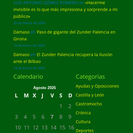
LUIS ANTONIO GÓMEZ ROMERO
en
«Hacerme
invisible es lo que más impresiona y sorprende a mi
público»
20 de marzo de 2024
Dámaso
en
Paso de gigante del Zunder Palencia en
Girona
14 de enero de 2024
Dámaso
en
El Zunder Palencia recupera la ilusión
ante el Bilbao
14 de enero de 2024
Calendario
Categorias
Ayudas y Oposiciones
Agosto 2026
L
M
X
J
V
S
D
Castilla y León
Castromocho
1
2
Crónica
3
4
5
6
7
8
9
Cultura
10
11
12
13
14
15
16
Deportes