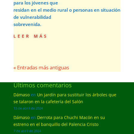
para los jóvenes que
residan en el medio rural o personas en situación
de vulnerabilidad
sobrevenida.
leer más
« Entradas más antiguas
Últimos comentarios
Dámaso
en
Un jardín para sustituir los árboles que
se talaron en la cafetería del Salón
13 de abril de 2024
Dámaso
en
Derrota para Chuchi Macón en su
estreno en el banquillo del Palencia Cristo
7 de abril de 2024