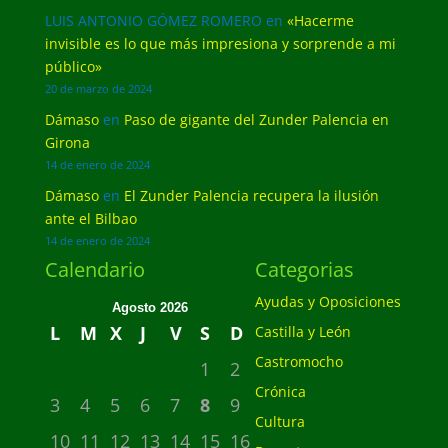
LUIS ANTONIO GÓMEZ ROMERO
en
«Hacerme
invisible es lo que más impresiona y sorprende a mi
público»
20 de marzo de 2024
Dámaso
en
Paso de gigante del Zunder Palencia en
Girona
14 de enero de 2024
Dámaso
en
El Zunder Palencia recupera la ilusión
ante el Bilbao
14 de enero de 2024
Calendario
Categorias
Ayudas y Oposiciones
Agosto 2026
L
M
X
J
V
S
D
Castilla y León
Castromocho
1
2
Crónica
3
4
5
6
7
8
9
Cultura
10
11
12
13
14
15
16