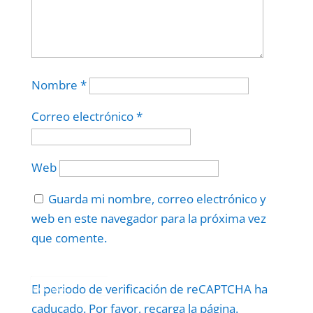
Nombre
*
Correo electrónico
*
Web
Guarda mi nombre, correo electrónico y
web en este navegador para la próxima vez
que comente.
Protegidos por
reCAPTCHA
El periodo de verificación de reCAPTCHA ha
Politica
–
Términos
.
caducado. Por favor, recarga la página.