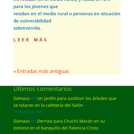
para los jóvenes que
residan en el medio rural o personas en situación
de vulnerabilidad
sobrevenida.
leer más
« Entradas más antiguas
Últimos comentarios
Dámaso
en
Un jardín para sustituir los árboles que
se talaron en la cafetería del Salón
13 de abril de 2024
Dámaso
en
Derrota para Chuchi Macón en su
estreno en el banquillo del Palencia Cristo