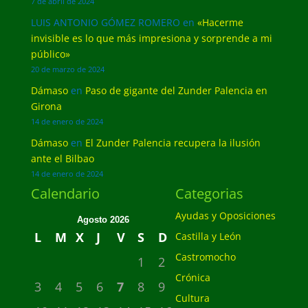
7 de abril de 2024
LUIS ANTONIO GÓMEZ ROMERO
en
«Hacerme
invisible es lo que más impresiona y sorprende a mi
público»
20 de marzo de 2024
Dámaso
en
Paso de gigante del Zunder Palencia en
Girona
14 de enero de 2024
Dámaso
en
El Zunder Palencia recupera la ilusión
ante el Bilbao
14 de enero de 2024
Calendario
Categorias
Ayudas y Oposiciones
Agosto 2026
L
M
X
J
V
S
D
Castilla y León
Castromocho
1
2
Crónica
3
4
5
6
7
8
9
Cultura